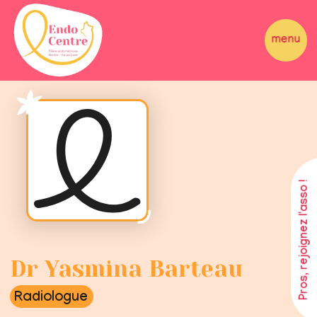
Pros, rejoignez l'asso !
Dr Yasmina Barteau
Radiologue