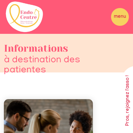
Informations
à destination des
patientes
Pros, rejoignez l'asso !