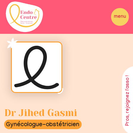
Pros, rejoignez l'asso !
Dr Jihed Gasmi
Gynécologue-obstétricien